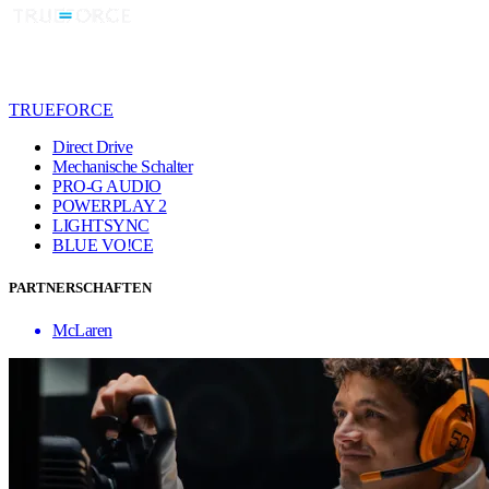
TRUEFORCE
Direct Drive
Mechanische Schalter
PRO-G AUDIO
POWERPLAY 2
LIGHTSYNC
BLUE VO!CE
PARTNERSCHAFTEN
McLaren