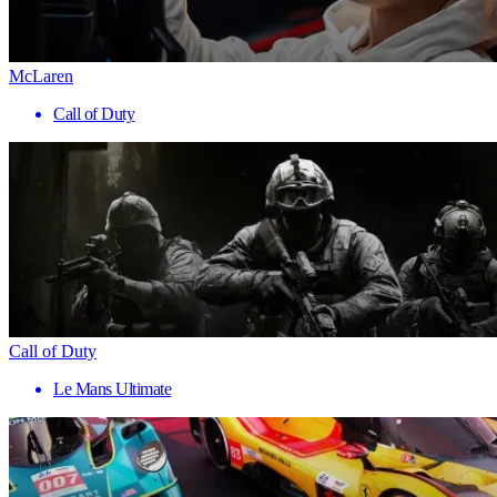
McLaren
Call of Duty
Call of Duty
Le Mans Ultimate