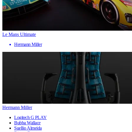
Le Mans Ultimate
Hermann Miller
Hermann Miller
Logitech G PLAY
Bubba Wallace
Suellio Almeida