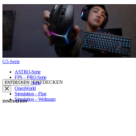
G5-Serie
ASTRO-Serie
FPS – PRO-Serie
ENTDECKEN
ENTDECKEN
FPS – G-Serie
OpenWorld
Simulation – Flug
Simulation – Weltraum
INNOVATION