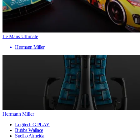
Le Mans Ultimate
Hermann Miller
Hermann Miller
Logitech G PLAY
Bubba Wallace
Suellio Almeida