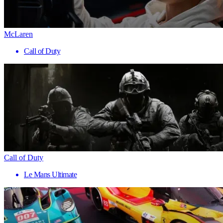
McLaren
Call of Duty
Call of Duty
Le Mans Ultimate