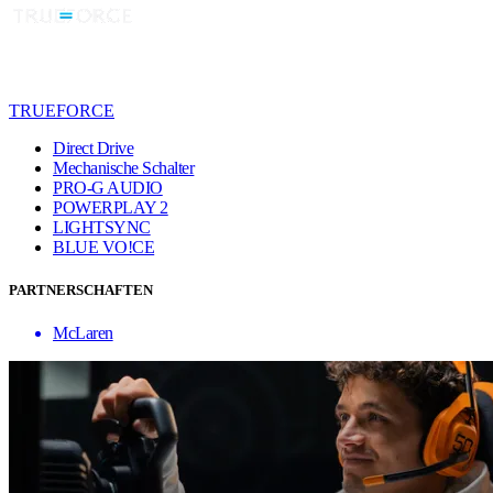
TRUEFORCE
Direct Drive
Mechanische Schalter
PRO-G AUDIO
POWERPLAY 2
LIGHTSYNC
BLUE VO!CE
PARTNERSCHAFTEN
McLaren