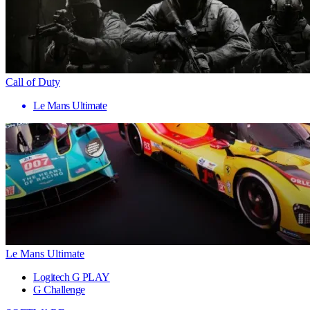
Call of Duty
Le Mans Ultimate
Le Mans Ultimate
Logitech G PLAY
G Challenge