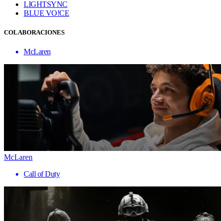
LIGHTSYNC
BLUE VO!CE
COLABORACIONES
McLaren
McLaren
Call of Duty