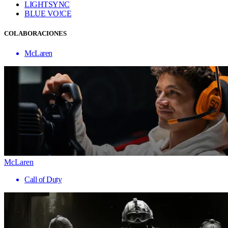
LIGHTSYNC
BLUE VO!CE
COLABORACIONES
McLaren
McLaren
Call of Duty