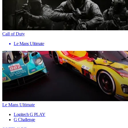
Call of Duty
Le Mans Ultimate
Le Mans Ultimate
Logitech G PLAY
G Challenge