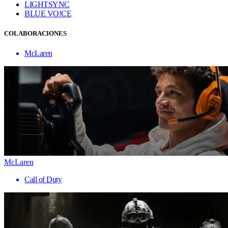
LIGHTSYNC
BLUE VO!CE
COLABORACIONES
McLaren
McLaren
Call of Duty