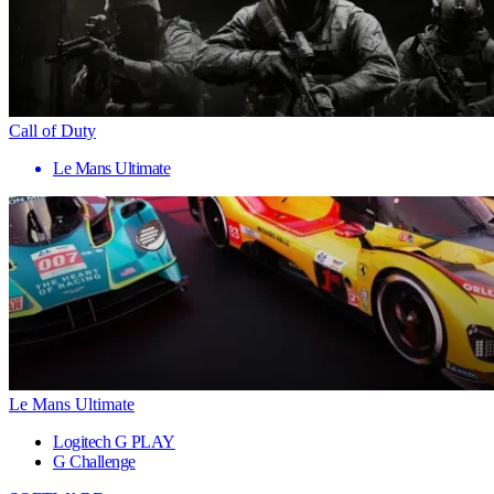
Call of Duty
Le Mans Ultimate
Le Mans Ultimate
Logitech G PLAY
G Challenge