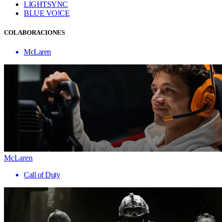
LIGHTSYNC
BLUE VO!CE
COLABORACIONES
McLaren
McLaren
Call of Duty