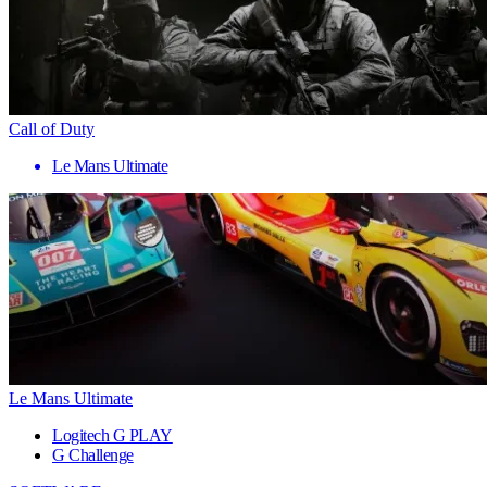
Call of Duty
Le Mans Ultimate
Le Mans Ultimate
Logitech G PLAY
G Challenge