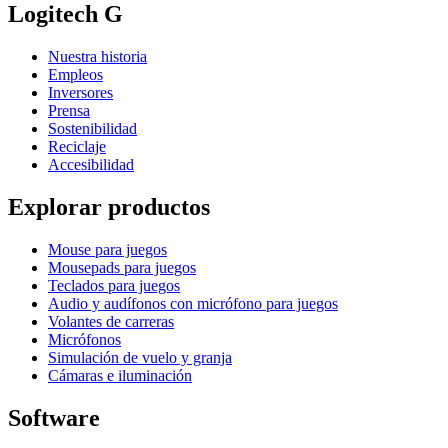
Logitech G
Nuestra historia
Empleos
Inversores
Prensa
Sostenibilidad
Reciclaje
Accesibilidad
Explorar productos
Mouse para juegos
Mousepads para juegos
Teclados para juegos
Audio y audífonos con micrófono para juegos
Volantes de carreras
Micrófonos
Simulación de vuelo y granja
Cámaras e iluminación
Software