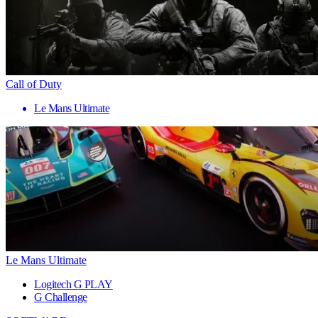
Call of Duty
Le Mans Ultimate
Le Mans Ultimate
Logitech G PLAY
G Challenge