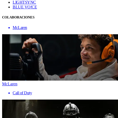
LIGHTSYNC
BLUE VO!CE
COLABORACIONES
McLaren
McLaren
Call of Duty