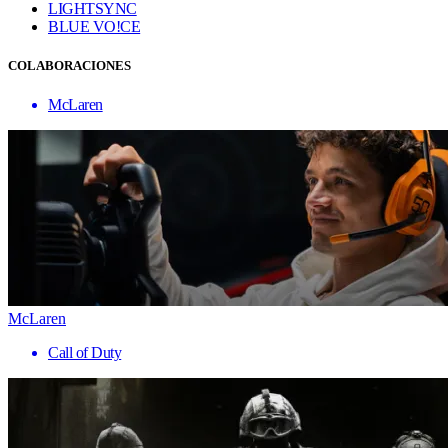
LIGHTSYNC
BLUE VO!CE
COLABORACIONES
McLaren
McLaren
Call of Duty