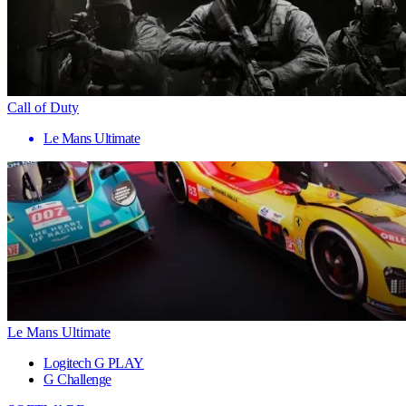
Call of Duty
Le Mans Ultimate
Le Mans Ultimate
Logitech G PLAY
G Challenge