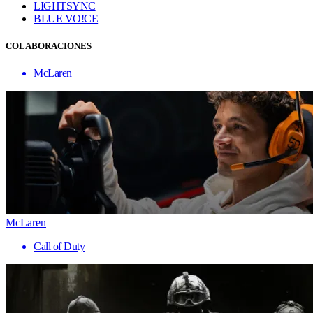
LIGHTSYNC
BLUE VO!CE
COLABORACIONES
McLaren
McLaren
Call of Duty