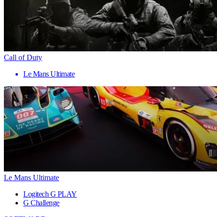
Call of Duty
Le Mans Ultimate
Le Mans Ultimate
Logitech G PLAY
G Challenge