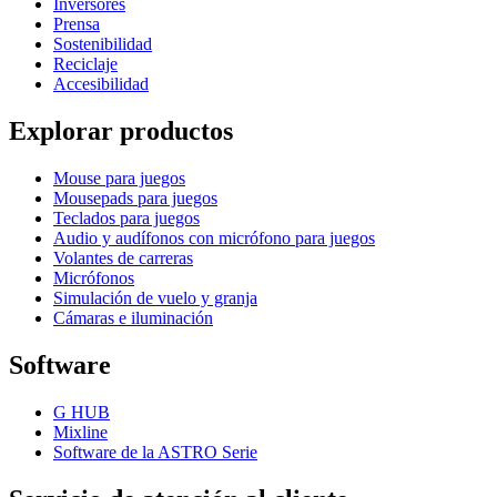
Inversores
Prensa
Sostenibilidad
Reciclaje
Accesibilidad
Explorar productos
Mouse para juegos
Mousepads para juegos
Teclados para juegos
Audio y audífonos con micrófono para juegos
Volantes de carreras
Micrófonos
Simulación de vuelo y granja
Cámaras e iluminación
Software
G HUB
Mixline
Software de la ASTRO Serie