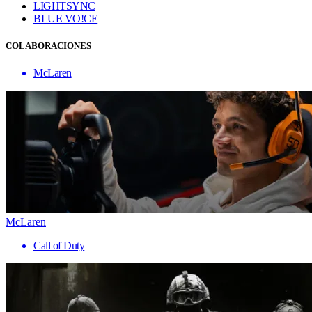
LIGHTSYNC
BLUE VO!CE
COLABORACIONES
McLaren
McLaren
Call of Duty