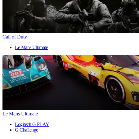
Call of Duty
Le Mans Ultimate
Le Mans Ultimate
Logitech G PLAY
G Challenge