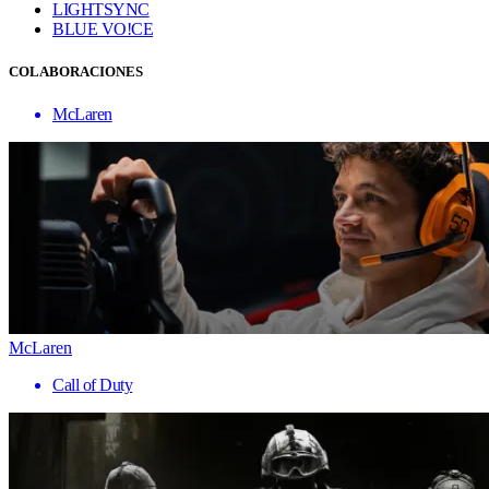
LIGHTSYNC
BLUE VO!CE
COLABORACIONES
McLaren
McLaren
Call of Duty