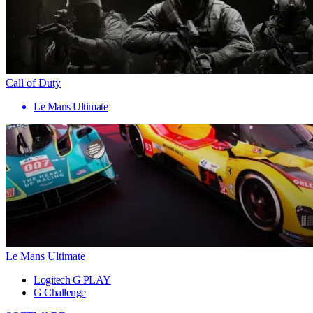
Call of Duty
Le Mans Ultimate
Le Mans Ultimate
Logitech G PLAY
G Challenge