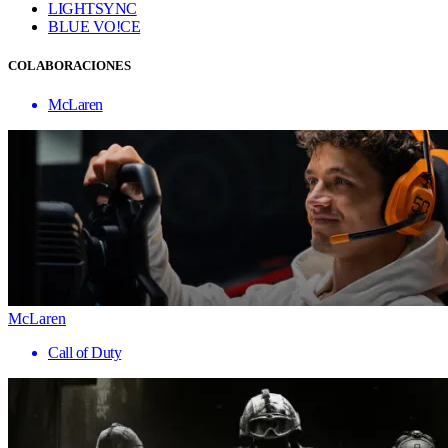
LIGHTSYNC
BLUE VO!CE
COLABORACIONES
McLaren
McLaren
Call of Duty