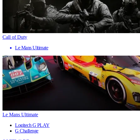
Call of Duty
Le Mans Ultimate
Le Mans Ultimate
Logitech G PLAY
G Challenge