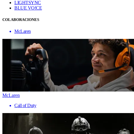
LIGHTSYNC
BLUE VO!CE
COLABORACIONES
McLaren
McLaren
Call of Duty