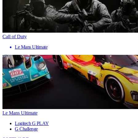
Call of Duty
Le Mans Ultimate
Le Mans Ultimate
Logitech G PLAY
G Challenge