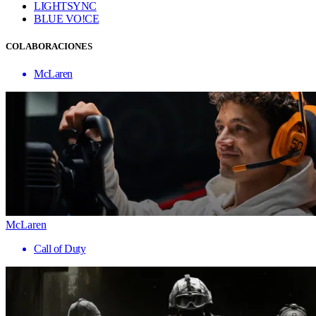
LIGHTSYNC
BLUE VO!CE
COLABORACIONES
McLaren
McLaren
Call of Duty