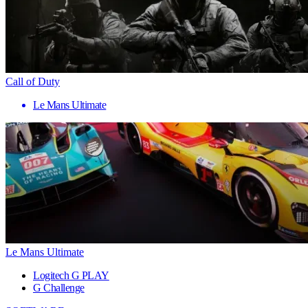
Call of Duty
Le Mans Ultimate
Le Mans Ultimate
Logitech G PLAY
G Challenge