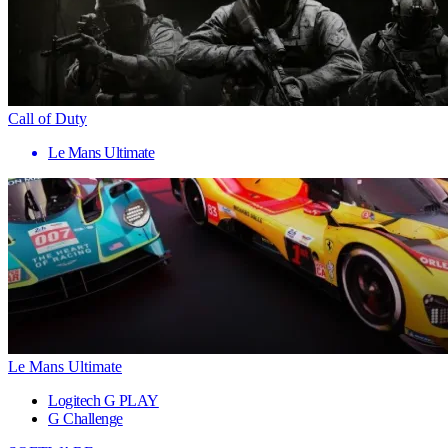
Call of Duty
Le Mans Ultimate
Le Mans Ultimate
Logitech G PLAY
G Challenge