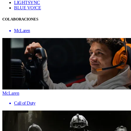
LIGHTSYNC
BLUE VO!CE
COLABORACIONES
McLaren
McLaren
Call of Duty