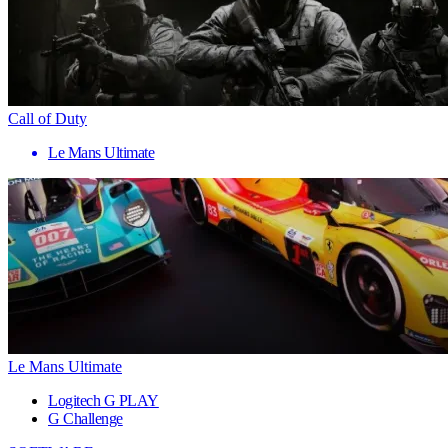
Call of Duty
Le Mans Ultimate
Le Mans Ultimate
Logitech G PLAY
G Challenge