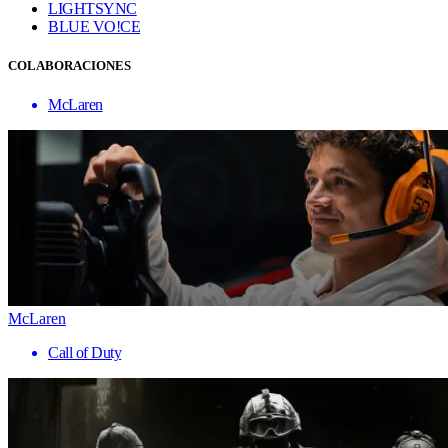
LIGHTSYNC
BLUE VO!CE
COLABORACIONES
McLaren
McLaren
Call of Duty