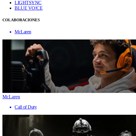
LIGHTSYNC
BLUE VO!CE
COLABORACIONES
McLaren
McLaren
Call of Duty