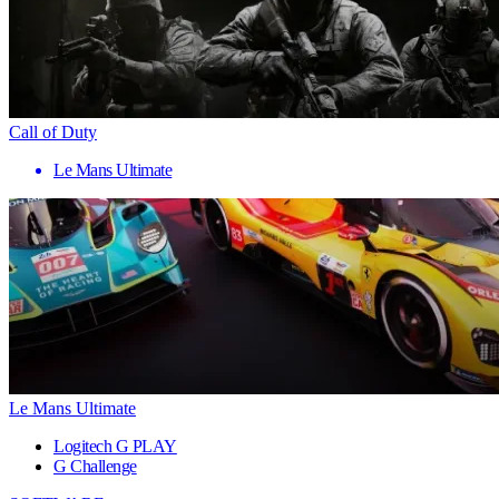
Call of Duty
Le Mans Ultimate
Le Mans Ultimate
Logitech G PLAY
G Challenge