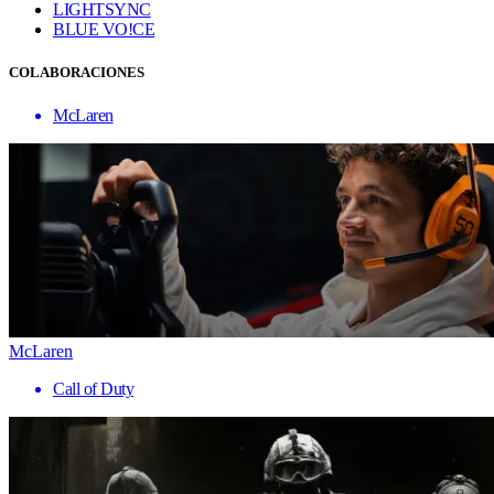
LIGHTSYNC
BLUE VO!CE
COLABORACIONES
McLaren
McLaren
Call of Duty