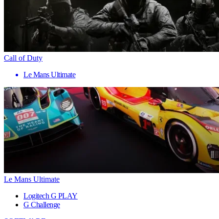
Call of Duty
Le Mans Ultimate
Le Mans Ultimate
Logitech G PLAY
G Challenge