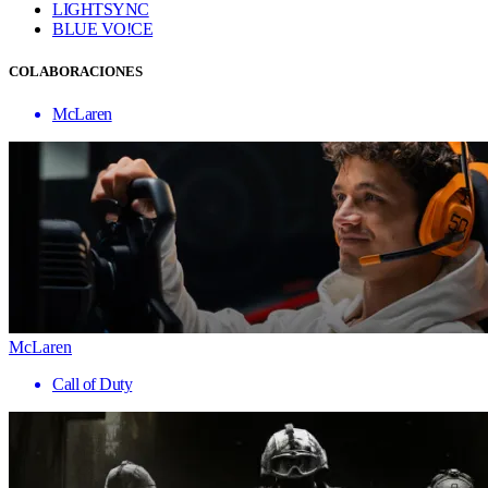
LIGHTSYNC
BLUE VO!CE
COLABORACIONES
McLaren
McLaren
Call of Duty