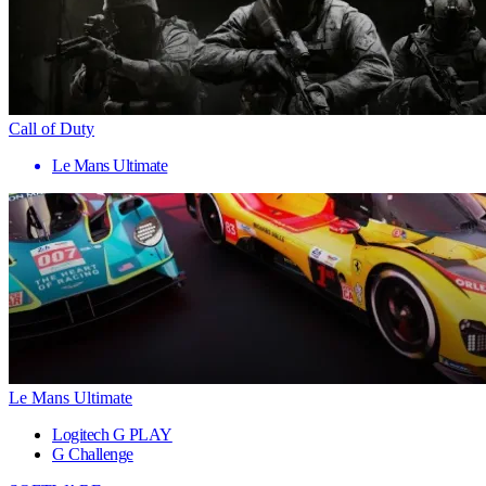
Call of Duty
Le Mans Ultimate
Le Mans Ultimate
Logitech G PLAY
G Challenge