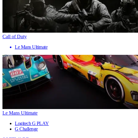
Call of Duty
Le Mans Ultimate
Le Mans Ultimate
Logitech G PLAY
G Challenge