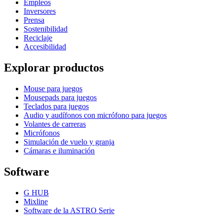
Empleos
Inversores
Prensa
Sostenibilidad
Reciclaje
Accesibilidad
Explorar productos
Mouse para juegos
Mousepads para juegos
Teclados para juegos
Audio y audífonos con micrófono para juegos
Volantes de carreras
Micrófonos
Simulación de vuelo y granja
Cámaras e iluminación
Software
G HUB
Mixline
Software de la ASTRO Serie