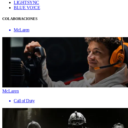
LIGHTSYNC
BLUE VO!CE
COLABORACIONES
McLaren
McLaren
Call of Duty