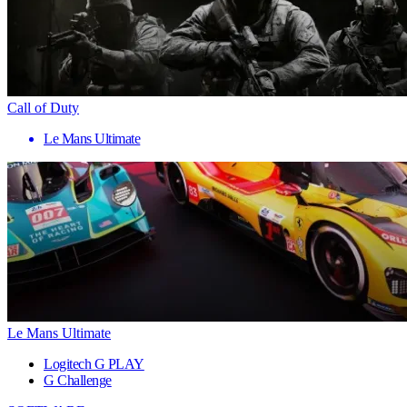
Call of Duty
Le Mans Ultimate
Le Mans Ultimate
Logitech G PLAY
G Challenge