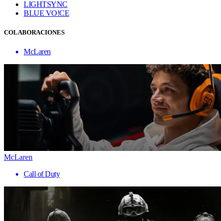
LIGHTSYNC
BLUE VO!CE
COLABORACIONES
McLaren
McLaren
Call of Duty