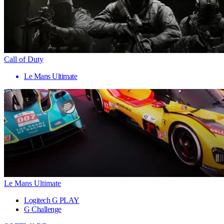
Call of Duty
Le Mans Ultimate
Le Mans Ultimate
Logitech G PLAY
G Challenge