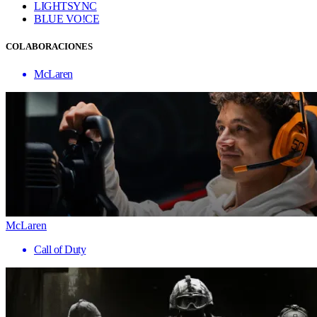
LIGHTSYNC
BLUE VO!CE
COLABORACIONES
McLaren
McLaren
Call of Duty