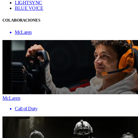
LIGHTSYNC
BLUE VO!CE
COLABORACIONES
McLaren
McLaren
Call of Duty