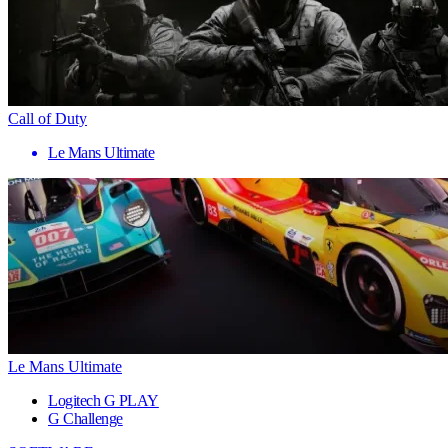
Call of Duty
Le Mans Ultimate
Le Mans Ultimate
Logitech G PLAY
G Challenge