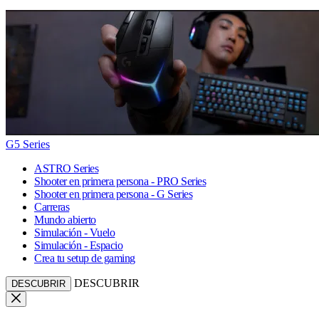
G5 Series
ASTRO Series
Shooter en primera persona - PRO Series
Shooter en primera persona - G Series
Carreras
Mundo abierto
Simulación - Vuelo
Simulación - Espacio
Crea tu setup de gaming
DESCUBRIR
DESCUBRIR