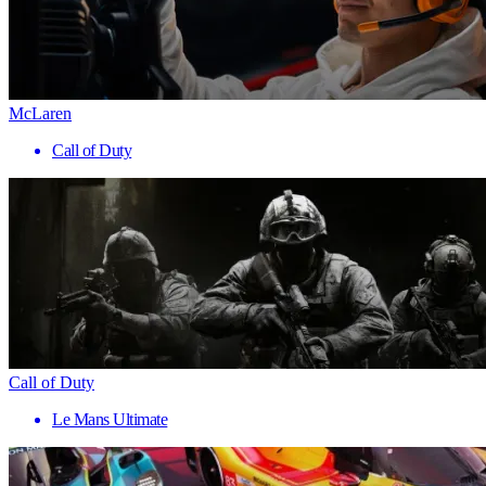
McLaren
Call of Duty
Call of Duty
Le Mans Ultimate