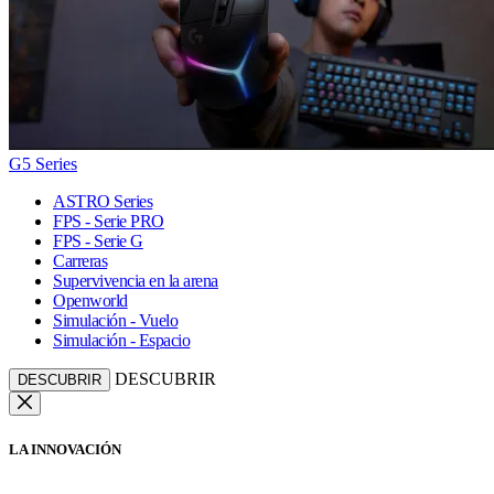
G5 Series
ASTRO Series
FPS - Serie PRO
FPS - Serie G
Carreras
Supervivencia en la arena
Openworld
Simulación - Vuelo
Simulación - Espacio
DESCUBRIR
DESCUBRIR
LA INNOVACIÓN