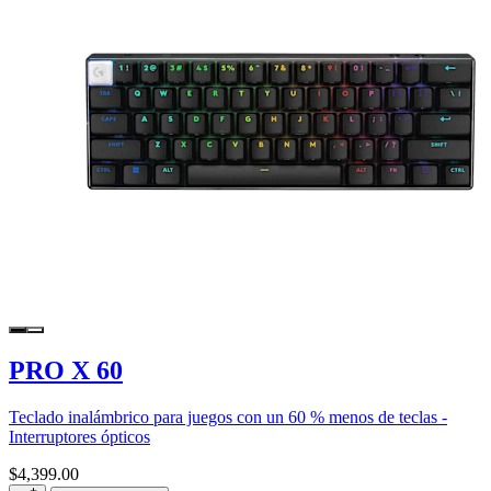
PRO X 60
Teclado inalámbrico para juegos con un 60 % menos de teclas -
Interruptores ópticos
$4,399.00