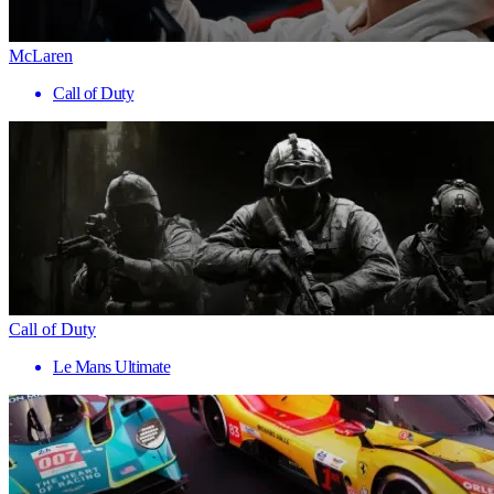
McLaren
Call of Duty
Call of Duty
Le Mans Ultimate