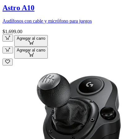
Astro A10
Audífonos con cable y micrófono para juegos
$1,699.00
Agregar al carro
Agregar al carro