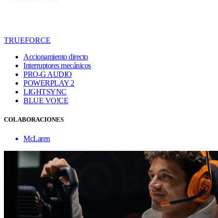
TRUEFORCE
Accionamiento directo
Interruptores mecánicos
PRO-G AUDIO
POWERPLAY 2
LIGHTSYNC
BLUE VO!CE
COLABORACIONES
McLaren