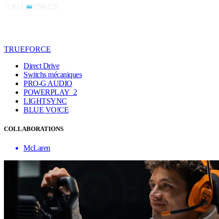
TRUEFORCE
Direct Drive
Switchs mécaniques
PRO-G AUDIO
POWERPLAY 2
LIGHTSYNC
BLUE VO!CE
COLLABORATIONS
McLaren