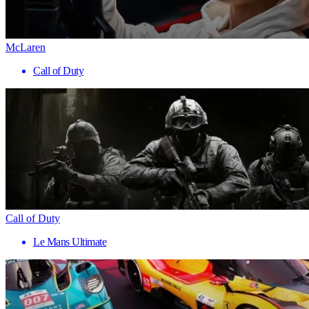
McLaren
Call of Duty
Call of Duty
Le Mans Ultimate