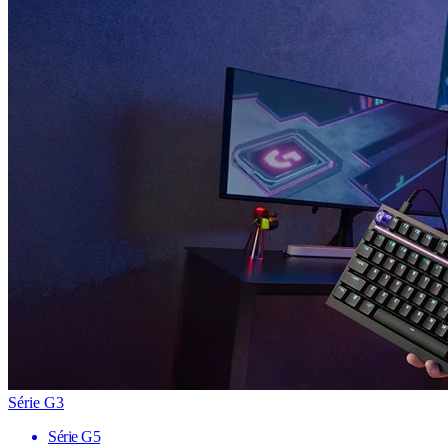
Série G3
Série G5