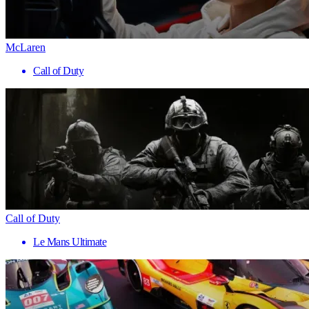
McLaren
Call of Duty
Call of Duty
Le Mans Ultimate