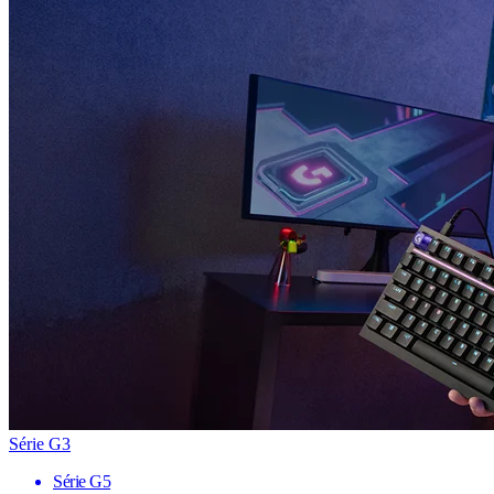
Série G3
Série G5