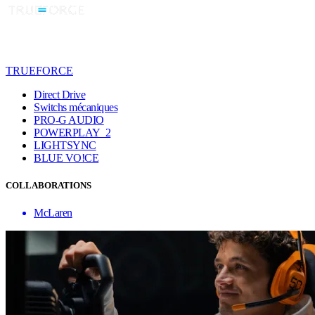
TRUEFORCE
Direct Drive
Switchs mécaniques
PRO-G AUDIO
POWERPLAY 2
LIGHTSYNC
BLUE VO!CE
COLLABORATIONS
McLaren