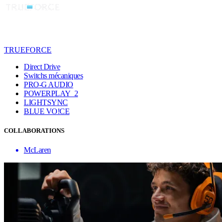
TRUEFORCE
Direct Drive
Switchs mécaniques
PRO-G AUDIO
POWERPLAY 2
LIGHTSYNC
BLUE VO!CE
COLLABORATIONS
McLaren