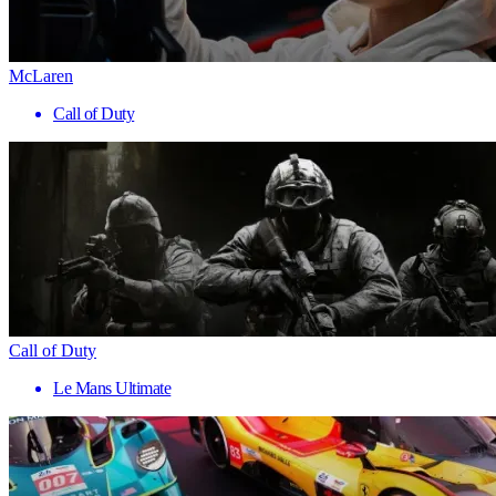
McLaren
Call of Duty
Call of Duty
Le Mans Ultimate