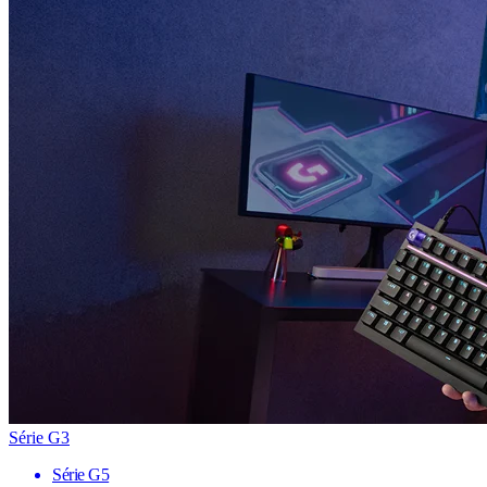
Série G3
Série G5