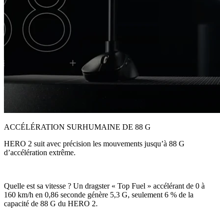
ACCÉLÉRATION SURHUMAINE DE 88 G
HERO 2 suit avec précision les mouvements jusqu’à 88 G
d’accélération extrême.
Quelle est sa vitesse ? Un dragster « Top Fuel » accélérant de 0 à
160 km/h en 0,86 seconde génère 5,3 G, seulement 6 % de la
capacité de 88 G du HERO 2.