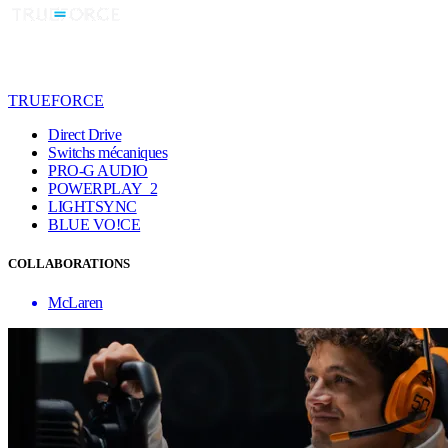
TRUEFORCE
Direct Drive
Switchs mécaniques
PRO-G AUDIO
POWERPLAY 2
LIGHTSYNC
BLUE VO!CE
COLLABORATIONS
McLaren