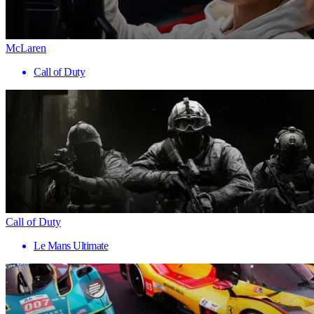
McLaren
Call of Duty
Call of Duty
Le Mans Ultimate