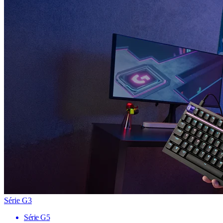
Série G3
Série G5