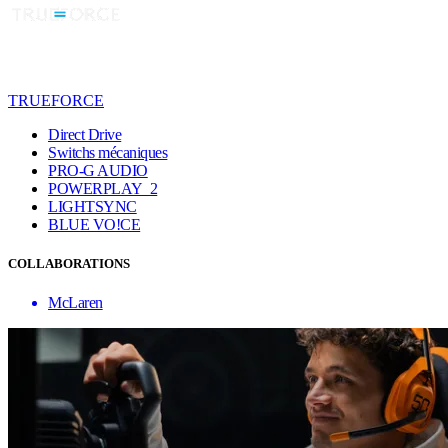
TRUEFORCE
Direct Drive
Switchs mécaniques
PRO-G AUDIO
POWERPLAY 2
LIGHTSYNC
BLUE VO!CE
COLLABORATIONS
McLaren