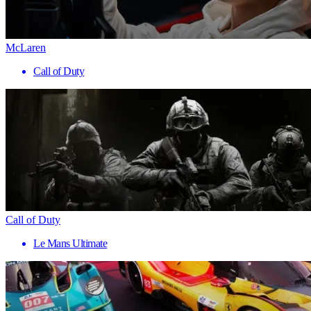
McLaren
Call of Duty
Call of Duty
Le Mans Ultimate