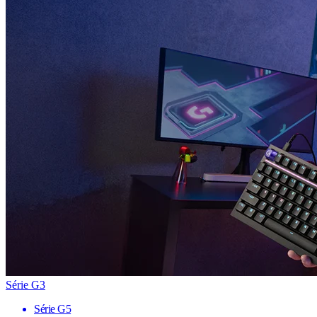
Série G3
Série G5