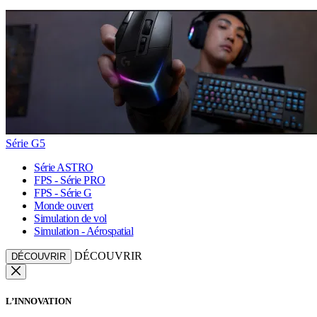
Série G5
Série ASTRO
FPS - Série PRO
FPS - Série G
Monde ouvert
Simulation de vol
Simulation - Aérospatial
DÉCOUVRIR
DÉCOUVRIR
L’INNOVATION