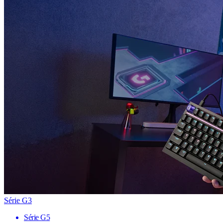
Série G3
Série G5