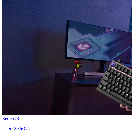
Série G3
Série G5