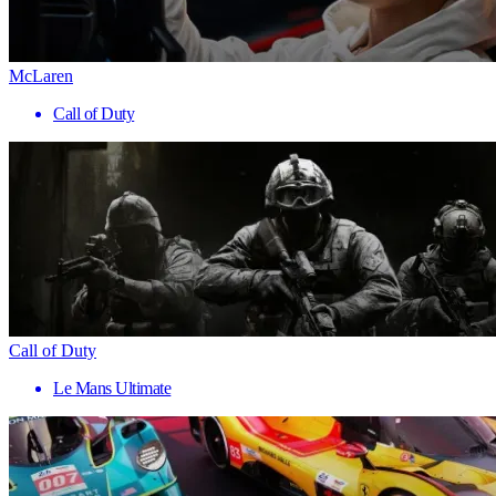
McLaren
Call of Duty
Call of Duty
Le Mans Ultimate