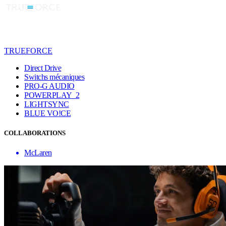
TRUEFORCE
Direct Drive
Switchs mécaniques
PRO-G AUDIO
POWERPLAY 2
LIGHTSYNC
BLUE VO!CE
COLLABORATIONS
McLaren