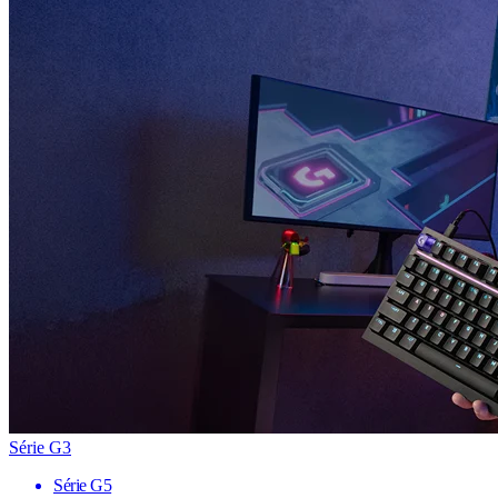
Série G3
Série G5