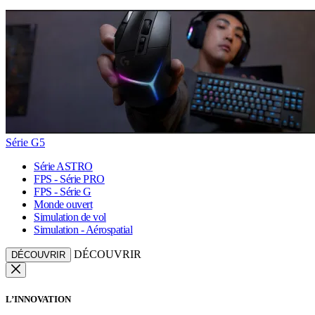
Série G5
Série ASTRO
FPS - Série PRO
FPS - Série G
Monde ouvert
Simulation de vol
Simulation - Aérospatial
DÉCOUVRIR
DÉCOUVRIR
L’INNOVATION