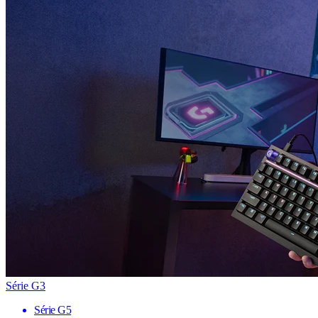
Série G3
Série G5