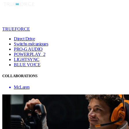
TRUEFORCE
Direct Drive
Switchs mécaniques
PRO-G AUDIO
POWERPLAY 2
LIGHTSYNC
BLUE VO!CE
COLLABORATIONS
McLaren