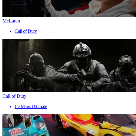
McLaren
Call of Duty
Call of Duty
Le Mans Ultimate