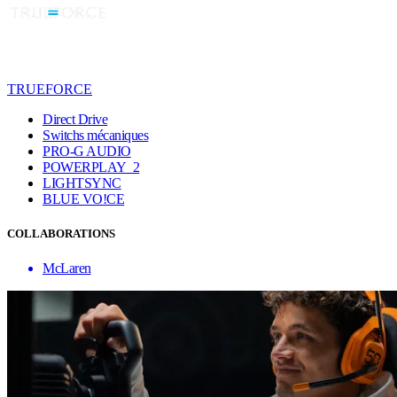
TRUEFORCE
Direct Drive
Switchs mécaniques
PRO-G AUDIO
POWERPLAY 2
LIGHTSYNC
BLUE VO!CE
COLLABORATIONS
McLaren