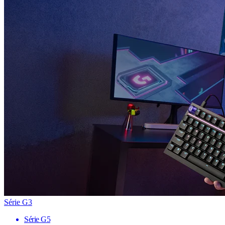
Série G3
Série G5