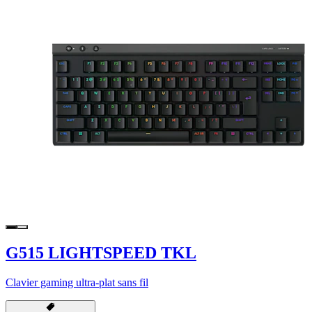
G515 LIGHTSPEED TKL
Clavier gaming ultra-plat sans fil