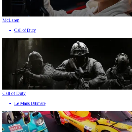
McLaren
Call of Duty
Call of Duty
Le Mans Ultimate