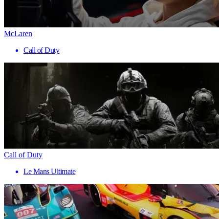
McLaren
Call of Duty
Call of Duty
Le Mans Ultimate