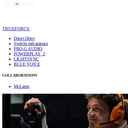
TRUEFORCE
Direct Drive
Switchs mécaniques
PRO-G AUDIO
POWERPLAY 2
LIGHTSYNC
BLUE VO!CE
COLLABORATIONS
McLaren