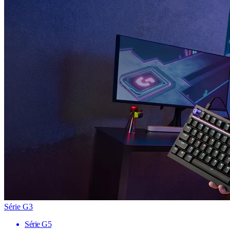
Série G3
Série G5