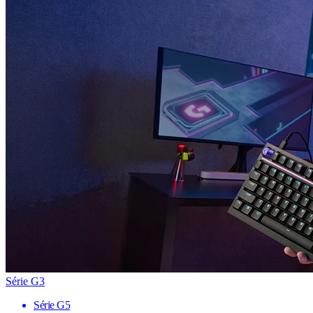
Série G3
Série G5