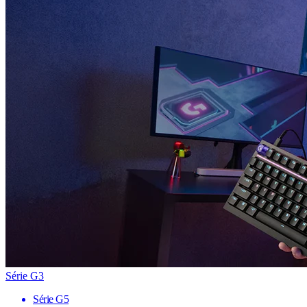
Série G3
Série G5