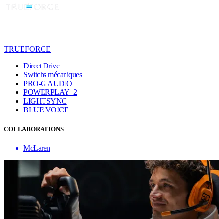
TRUEFORCE
Direct Drive
Switchs mécaniques
PRO-G AUDIO
POWERPLAY 2
LIGHTSYNC
BLUE VO!CE
COLLABORATIONS
McLaren