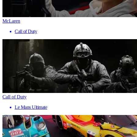
McLaren
Call of Duty
Call of Duty
Le Mans Ultimate