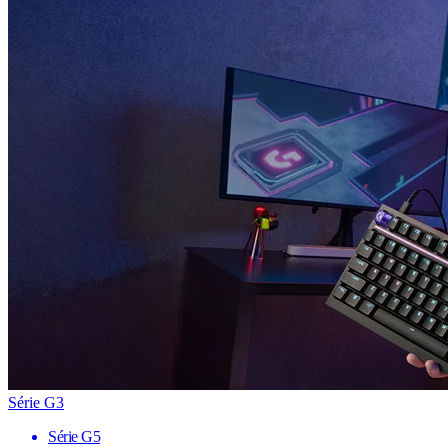
Série G3
Série G5