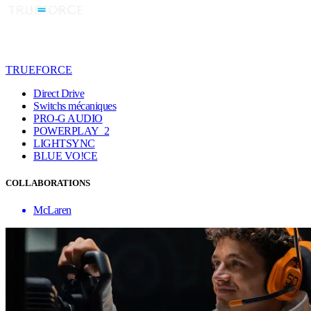
TRUEFORCE
Direct Drive
Switchs mécaniques
PRO-G AUDIO
POWERPLAY 2
LIGHTSYNC
BLUE VO!CE
COLLABORATIONS
McLaren