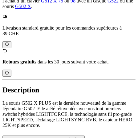
l’achat d’un clavier
G512 X 75
ou
98
avec un casque
G522
ou une
souris
G502 X
.
Livraison standard gratuite pour les commandes supérieures à
39 CHF.
Retours gratuits
dans les 30 jours suivant votre achat.
Description
La souris G502 X PLUS est la dernière nouveauté de la gamme
légendaire G502. Elle a été réinventée avec nos tout premiers
switchs hybrides LIGHTFORCE, la technologie sans fil pro-grade
LIGHTSPEED, l'éclairage LIGHTSYNC RVB, le capteur HERO
25K et plus encore.