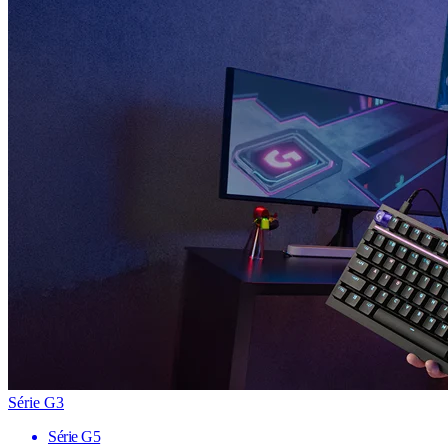
Série G3
Série G5