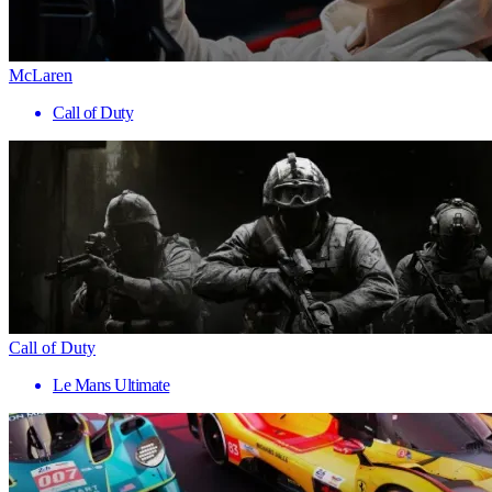
McLaren
Call of Duty
Call of Duty
Le Mans Ultimate