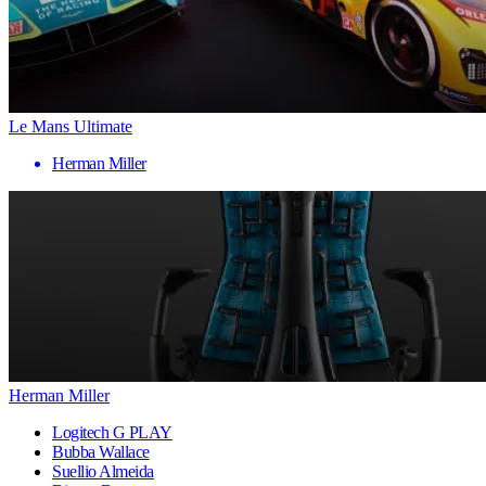
Le Mans Ultimate
Herman Miller
Herman Miller
Logitech G PLAY
Bubba Wallace
Suellio Almeida