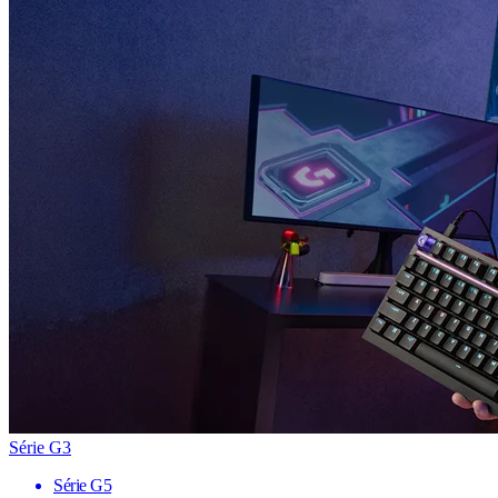
Série G3
Série G5