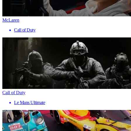
McLaren
Call of Duty
Call of Duty
Le Mans Ultimate