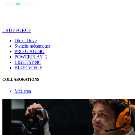
TRUEFORCE
Direct Drive
Switchs mécaniques
PRO-G AUDIO
POWERPLAY 2
LIGHTSYNC
BLUE VO!CE
COLLABORATIONS
McLaren