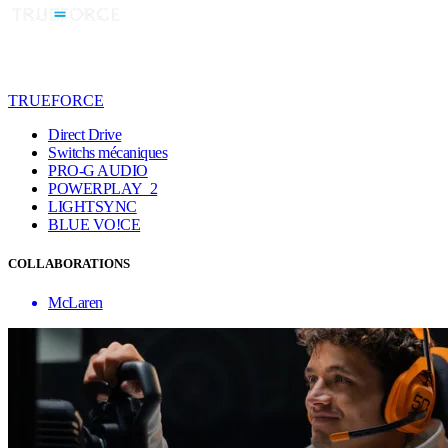
TRUEFORCE
Direct Drive
Switchs mécaniques
PRO-G AUDIO
POWERPLAY 2
LIGHTSYNC
BLUE VO!CE
COLLABORATIONS
McLaren