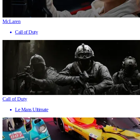
McLaren
Call of Duty
Call of Duty
Le Mans Ultimate