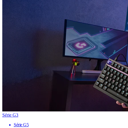
Série G3
Série G5