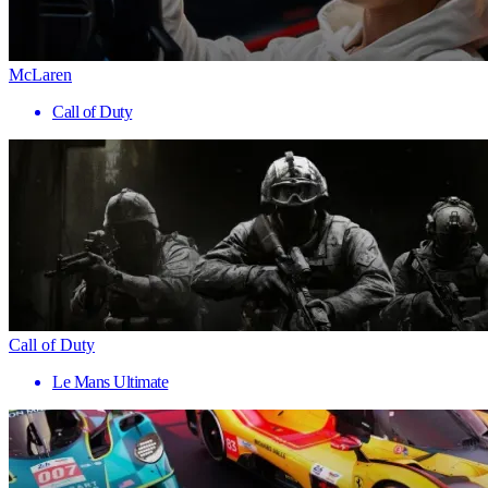
McLaren
Call of Duty
Call of Duty
Le Mans Ultimate