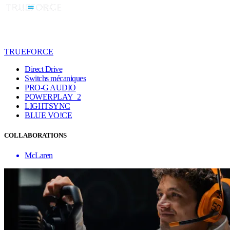
TRUEFORCE
Direct Drive
Switchs mécaniques
PRO-G AUDIO
POWERPLAY 2
LIGHTSYNC
BLUE VO!CE
COLLABORATIONS
McLaren