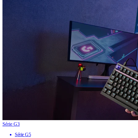
Série G3
Série G5