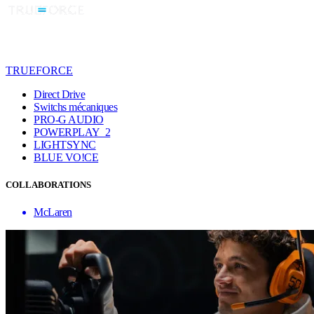
TRUEFORCE
Direct Drive
Switchs mécaniques
PRO-G AUDIO
POWERPLAY 2
LIGHTSYNC
BLUE VO!CE
COLLABORATIONS
McLaren