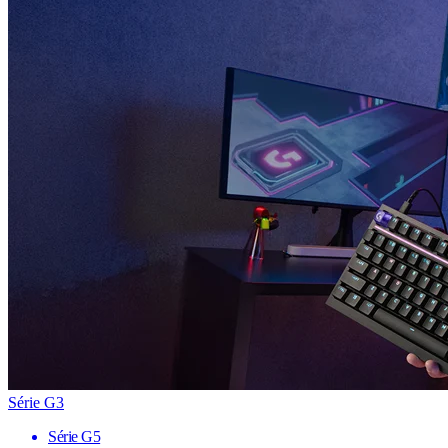
Série G3
Série G5