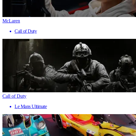
McLaren
Call of Duty
Call of Duty
Le Mans Ultimate