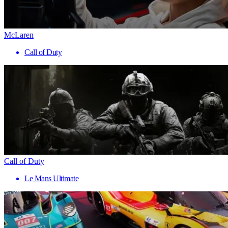
McLaren
Call of Duty
Call of Duty
Le Mans Ultimate