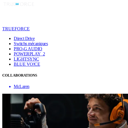
TRUEFORCE
Direct Drive
Switchs mécaniques
PRO-G AUDIO
POWERPLAY 2
LIGHTSYNC
BLUE VO!CE
COLLABORATIONS
McLaren