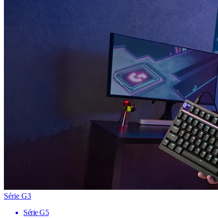
Série G3
Série G5