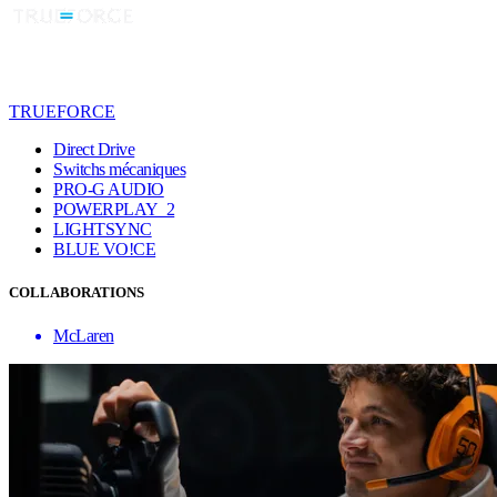
TRUEFORCE
Direct Drive
Switchs mécaniques
PRO-G AUDIO
POWERPLAY 2
LIGHTSYNC
BLUE VO!CE
COLLABORATIONS
McLaren