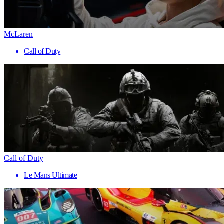
McLaren
Call of Duty
Call of Duty
Le Mans Ultimate