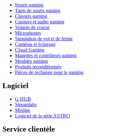
Souris gaming
Tapis de souris gaming
Claviers gaming
Casques et audio gaming
Volants de course
Microphones
Simulation de vol et de ferme
Caméras et éclairage
Cloud Gaming
Manettes et contrôleurs gaming
Meubles gaming
Produits reconditionnés
Pièces de rechange pour le gaming
Logiciel
G HUB
Streamlabs
Mixline
Logiciel de la série ASTRO
Service clientèle