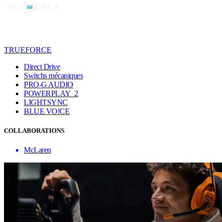
TRUEFORCE
Direct Drive
Switchs mécaniques
PRO-G AUDIO
POWERPLAY 2
LIGHTSYNC
BLUE VO!CE
COLLABORATIONS
McLaren