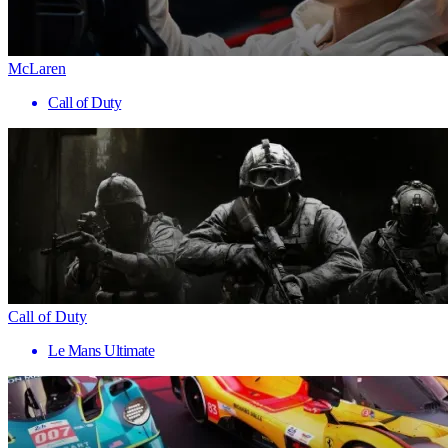
McLaren
Call of Duty
Call of Duty
Le Mans Ultimate