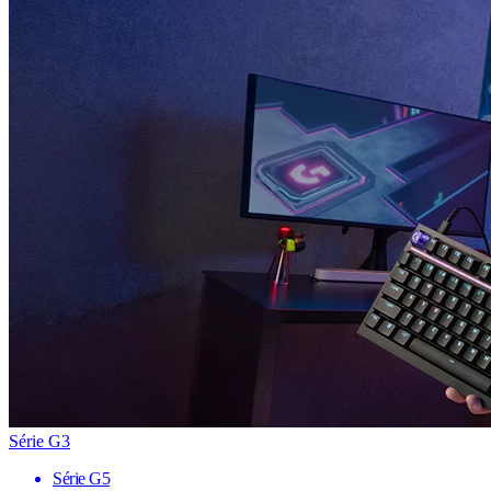
Série G3
Série G5