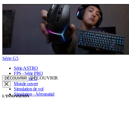
Série G5
Série ASTRO
FPS - Série PRO
DÉCOUVRIR
DÉCOUVRIR
FPS - Série G
Monde ouvert
Simulation de vol
Simulation - Aérospatial
L’INNOVATION