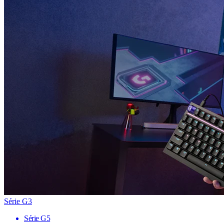
Série G3
Série G5