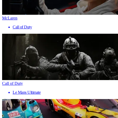
McLaren
Call of Duty
Call of Duty
Le Mans Ultimate