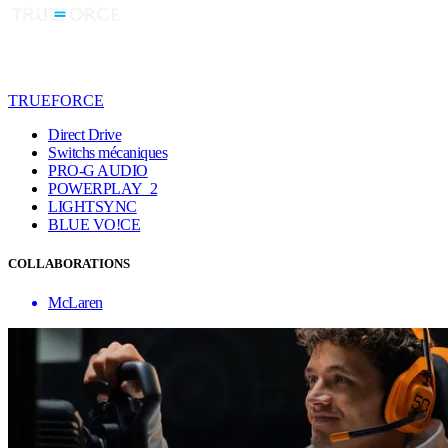
TRUEFORCE
Direct Drive
Switchs mécaniques
PRO-G AUDIO
POWERPLAY 2
LIGHTSYNC
BLUE VO!CE
COLLABORATIONS
McLaren