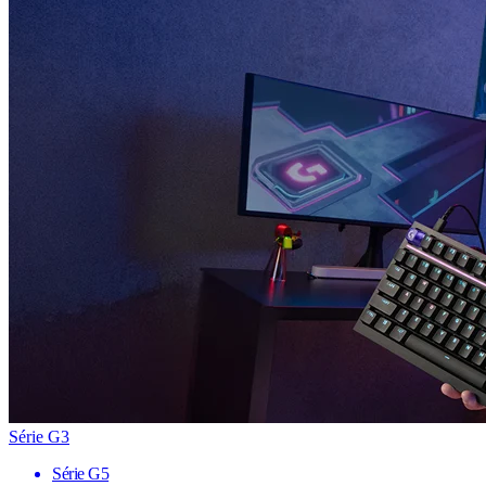
Série G3
Série G5