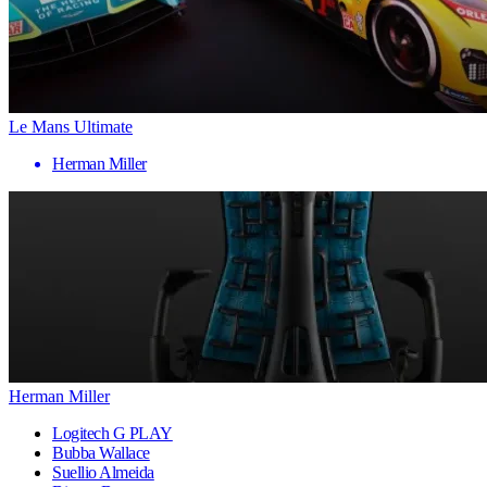
Le Mans Ultimate
Herman Miller
Herman Miller
Logitech G PLAY
Bubba Wallace
Suellio Almeida